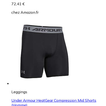
Leggings
Nike Legging Universa 7/8 taille haute sans couture
(Femme)
Dès
72,41 €
chez
Amazon.fr