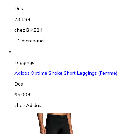
Dès
23,18 €
chez
BIKE24
+1 marchand