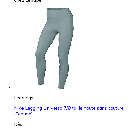
Leggings
Craft Essential Capri Tights (Femme)
Dès
25,00 €
chez
Lepape