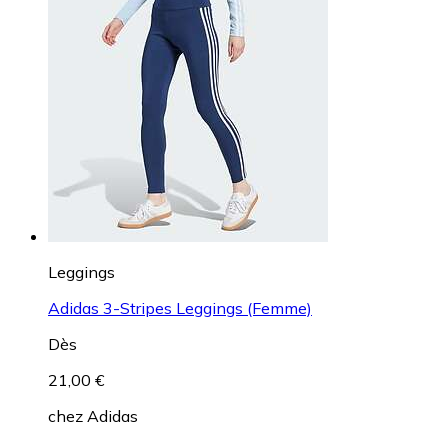
Leggings
Brooks Source 9" Short Tights (Homme)
Dès
24,00 €
chez
Lepape