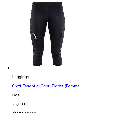
Leggings
Adidas 3-Stripes Leggings (Femme)
Dès
21,00 €
chez
Adidas