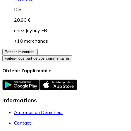
Leggings
Under Armour HeatGear Compression Mid Shorts
(Homme)
Dès
20,90 €
chez
Joybuy FR
+10 marchands
Passer le contenu