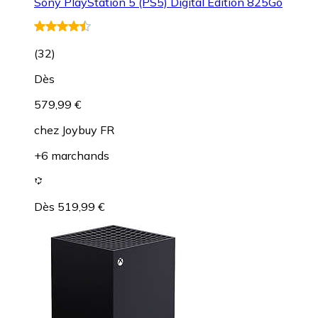
Sony PlayStation 5 (PS5) Digital Edition 825Go
(
32
)
Dès
579,99 €
chez
Joybuy FR
+6 marchands
Dès 519,99 €