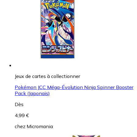
Jeux de cartes à collectionner
Pokémon JCC Méga-Évolution Ninja Spinner Booster
Pack (Japonais)
Dès
4,99 €
chez
Micromania