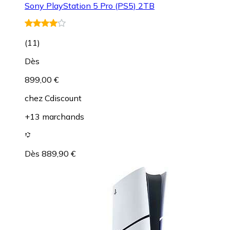
Sony PlayStation 5 Pro (PS5) 2TB
(
11
)
Dès
899,00 €
chez
Cdiscount
+13 marchands
Dès 889,90 €