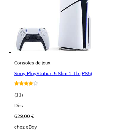
Consoles de jeux
Sony PlayStation 5 Slim 1 Tb (PS5)
(
11
)
Dès
629,00 €
chez
eBay