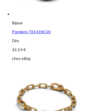
Bijoux
Pandora 793439C00
Dès
42,24 €
chez
eBay