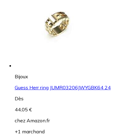
Bijoux
Guess Herr ring JUMR03206JWYGBK64 24
Dès
44,05 €
chez
Amazon.fr
+1 marchand