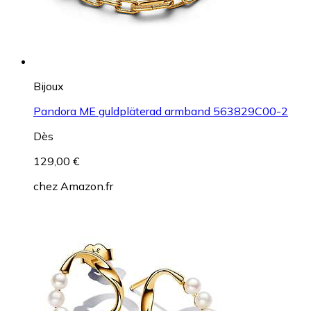
Bijoux
Pandora ME guldpläterad armband 563829C00-2
Dès
129,00 €
chez
Amazon.fr