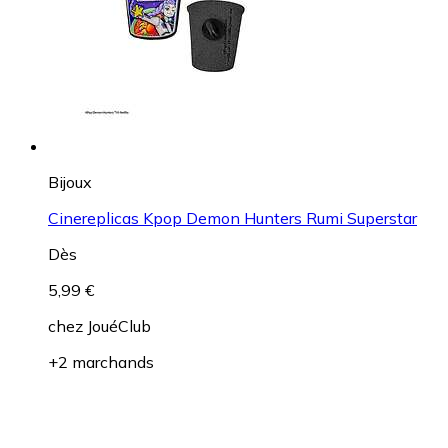
Bijoux
Cinereplicas Kpop Demon Hunters Rumi Superstar
Dès
5,99 €
chez
JouéClub
+2 marchands