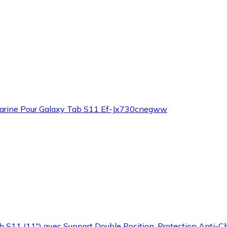
 Marine Pour Galaxy Tab S11 Ef-Jx730cnegww
1 (11") avec Support Double Position, Protection Anti-Ch