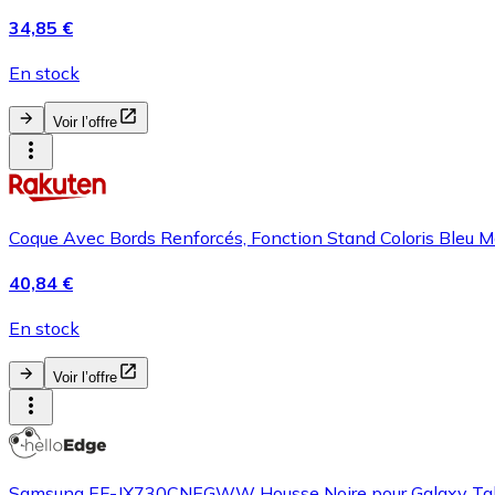
34,85 €
En stock
Voir l’offre
Coque Avec Bords Renforcés, Fonction Stand Coloris Bleu
40,84 €
En stock
Voir l’offre
Samsung EF-JX730CNEGWW Housse Noire pour Galaxy Tab S1