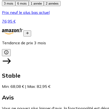
3 mois
6 mois
1 année
2 années
Prix neuf le plus bas actuel
76,95 €
Tendance de prix
3
mois
Stable
Min
:
68,08 €
|
Max
:
82,95 €
Avis
Vous ne pouvez plus laisser d'avis, la fonctionnalité est désa