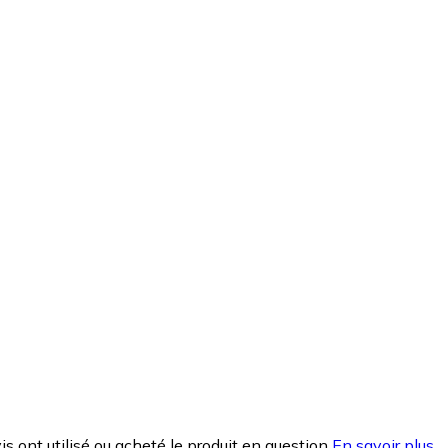
is ont utilisé ou acheté le produit en question
En savoir plus