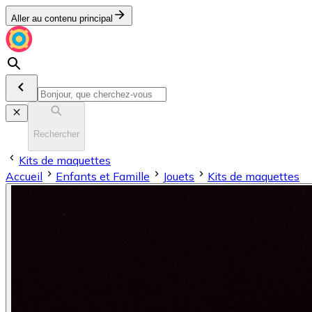
Aller au contenu principal
Rechercher
Kits de maquettes
Accueil
Enfants et Famille
Jouets
Kits de maquettes