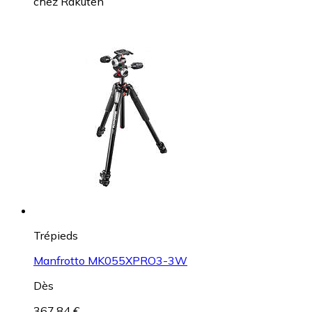
chez
Rakuten
Trépieds
Manfrotto MK055XPRO3-3W
Dès
367,84 €