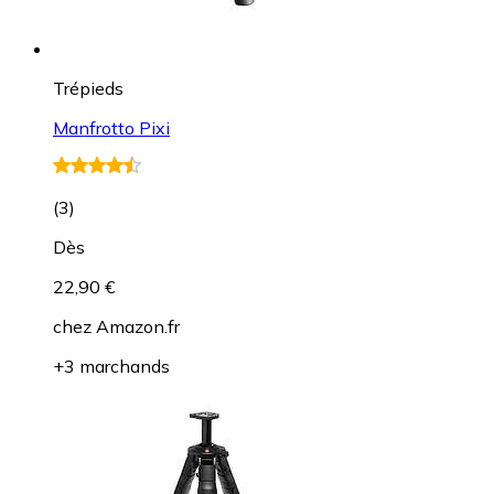
Trépieds
Manfrotto Pixi
(
3
)
Dès
22,90 €
chez
Amazon.fr
+3 marchands