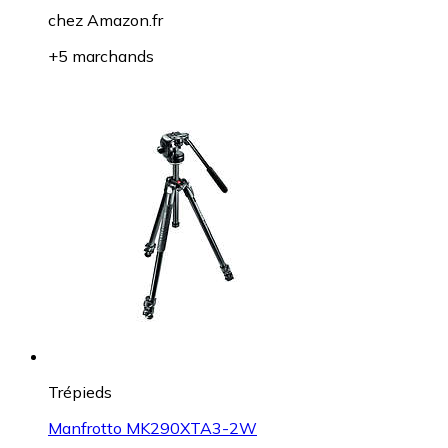
chez
Amazon.fr
+5 marchands
Trépieds
Manfrotto MK290XTA3-2W