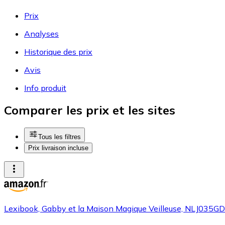
Prix
Analyses
Historique des prix
Avis
Info produit
Comparer les prix et les sites
Tous les filtres
Prix livraison incluse
Lexibook, Gabby et la Maison Magique Veilleuse, NLJ035G