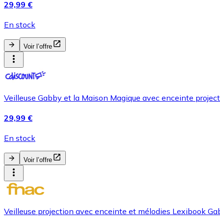
29,99 €
En stock
Voir l’offre
Veilleuse Gabby et la Maison Magique avec enceinte projecti
29,99 €
En stock
Voir l’offre
Veilleuse projection avec enceinte et mélodies Lexibook G