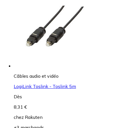
Câbles audio et vidéo
LogiLink Toslink - Toslink 5m
Dès
8,31 €
chez
Rakuten
+3 marchands