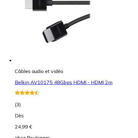
Câbles audio et vidéo
Belkin AV10175 48Gbps HDMI - HDMI 2m
(
3
)
Dès
24,99 €
chez
Boulanger