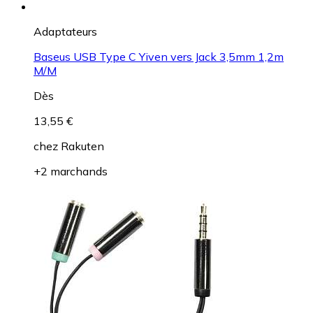
Adaptateurs
Baseus USB Type C Yiven vers Jack 3,5mm 1,2m
M/M
Dès
13,55 €
chez
Rakuten
+2 marchands