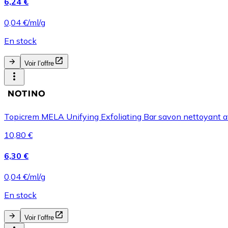
6,24 €
0,04 €/ml/g
En stock
Voir l’offre
Topicrem MELA Unifying Exfoliating Bar savon nettoyant ave
10,80 €
6,30 €
0,04 €/ml/g
En stock
Voir l’offre