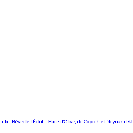
xfolie, Réveille l’Éclat - Huile d’Olive, de Coprah et Noyaux d