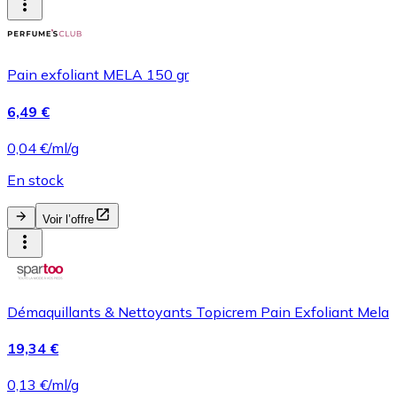
Pain exfoliant MELA 150 gr
6,49 €
0,04 €/ml/g
En stock
Voir l’offre
Démaquillants & Nettoyants Topicrem Pain Exfoliant Mela
19,34 €
0,13 €/ml/g