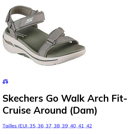
Skechers Go Walk Arch Fit-
Cruise Around (Dam)
Tailles (EU): 35, 36, 37, 38, 39, 40, 41, 42