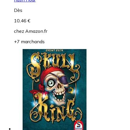
Dès
10,46 €
chez
Amazon.fr
+7 marchands