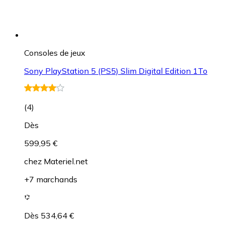
Consoles de jeux
Sony PlayStation 5 (PS5) Slim Digital Edition 1To
(
4
)
Dès
599,95 €
chez
Materiel.net
+7 marchands
Dès 534,64 €