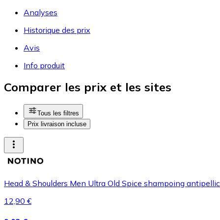
Analyses
Historique des prix
Avis
Info produit
Comparer les prix et les sites
Tous les filtres
Prix livraison incluse
Head & Shoulders Men Ultra Old Spice shampoing antipelli
12,90 €