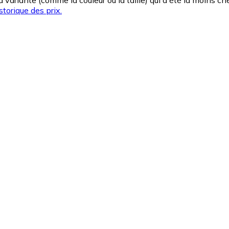
la variante (comme la couleur ou la taille) qui a été la moins 
storique des prix.