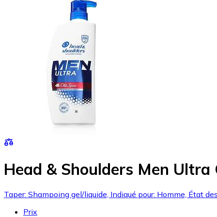
Head & Shoulders Men Ultra 
Taper: Shampoing gel/liquide, Indiqué pour: Homme, État des
Prix