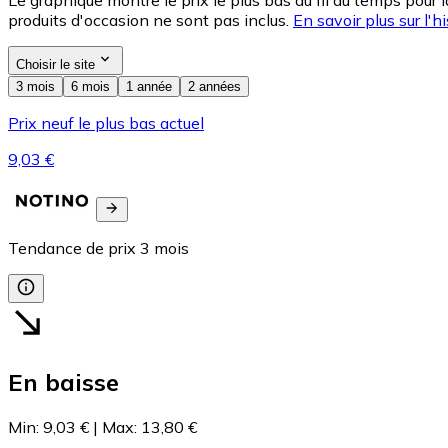
Le graphique montre le prix le plus bas au fil du temps pour 
produits d'occasion ne sont pas inclus.
En savoir plus sur l'hi
Choisir le site
3 mois
6 mois
1 année
2 années
Prix neuf le plus bas actuel
9,03 €
Tendance de prix
3
mois
En baisse
Min
:
9,03 €
|
Max
:
13,80 €