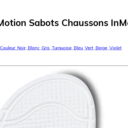
nMotion Sabots Chaussons InMo
leur: Noir, Blanc, Gris, Turquoise, Bleu, Vert, Beige, Violet