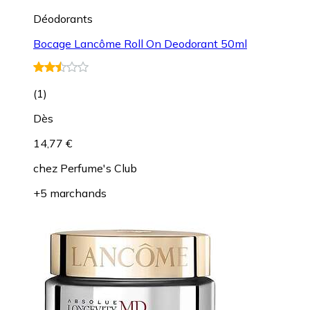
Déodorants
Bocage Lancôme Roll On Deodorant 50ml
(
1
)
Dès
14,77 €
chez
Perfume's Club
+5 marchands