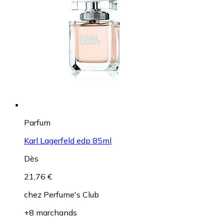
Parfum
Karl Lagerfeld edp 85ml
Dès
21,76 €
chez
Perfume's Club
+8 marchands