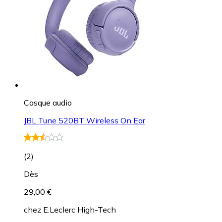
Casque audio
JBL Tune 520BT Wireless On Ear
(
2
)
Dès
29,00 €
chez
E.Leclerc High-Tech