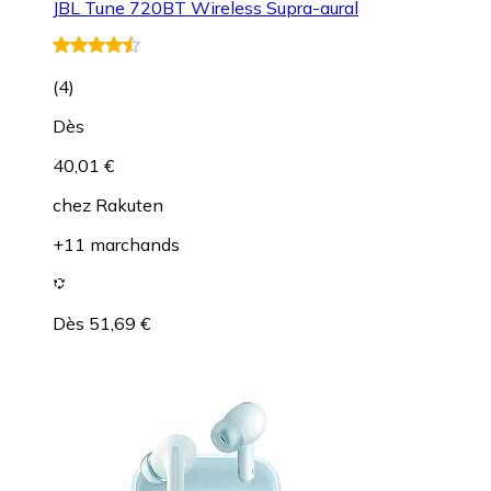
JBL Tune 720BT Wireless Supra-aural
(
4
)
Dès
40,01 €
chez
Rakuten
+11 marchands
Dès 51,69 €