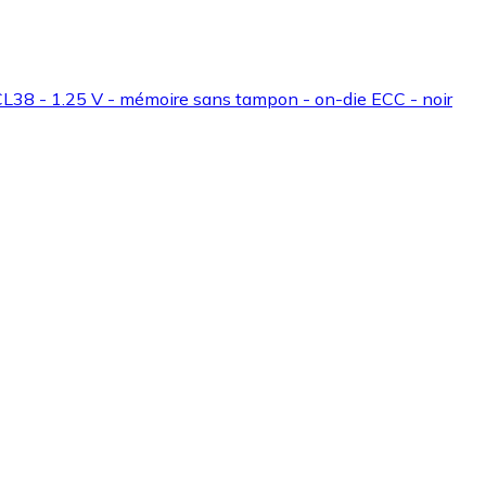
L38 - 1.25 V - mémoire sans tampon - on-die ECC - noir