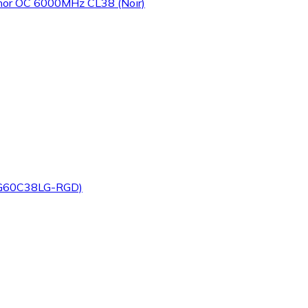
hor OC 6000MHz CL38 (Noir)
G60C38LG-RGD)