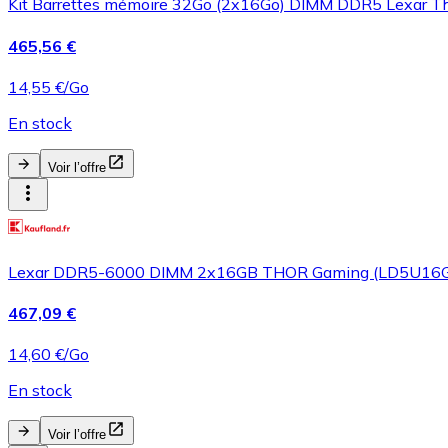
Kit Barrettes mémoire 32Go (2x16Go) DIMM DDR5 Lexar T
465,56 €
14,55 €/Go
En stock
Voir l’offre
Lexar DDR5-6000 DIMM 2x16GB THOR Gaming (LD5U16
467,09 €
14,60 €/Go
En stock
Voir l’offre