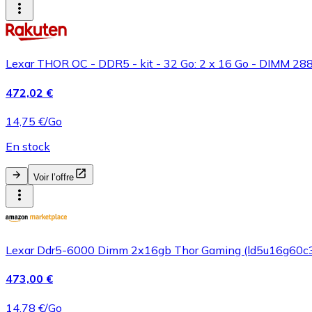
Lexar THOR OC - DDR5 - kit - 32 Go: 2 x 16 Go - DIMM 28
472,02 €
14,75 €/Go
En stock
Voir l’offre
Lexar Ddr5-6000 Dimm 2x16gb Thor Gaming (ld5u16g60c
473,00 €
14,78 €/Go