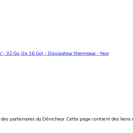
 32 Go (2x 16 Go) - Dissipateur thermique - Noir
des partenaires du Dénicheur. Cette page contient des liens 