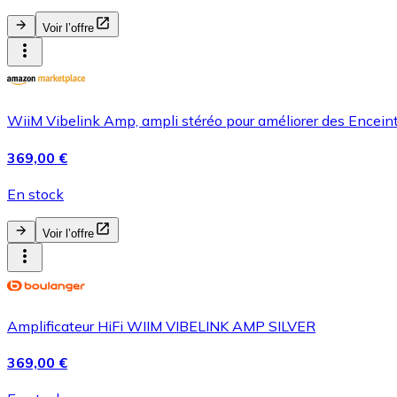
Voir l’offre
WiiM Vibelink Amp, ampli stéréo pour améliorer des Encein
369,00 €
En stock
Voir l’offre
Amplificateur HiFi WIIM VIBELINK AMP SILVER
369,00 €