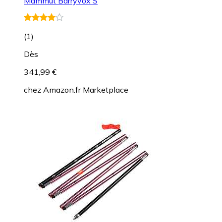
Mammut Barryvox S
(
1
)
Dès
341,99 €
chez
Amazon.fr Marketplace