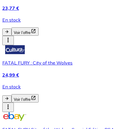
23,77 €
En stock
Voir l’offre
FATAL FURY : City of the Wolves
24,99 €
En stock
Voir l’offre