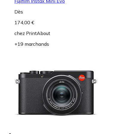
Fujifilm Instax Mini Evo
Dès
174,00 €
chez
PrintAbout
+19 marchands