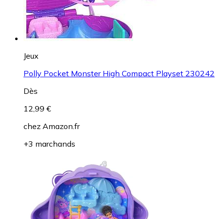
Jeux
Polly Pocket Monster High Compact Playset 230242
Dès
12,99 €
chez
Amazon.fr
+3 marchands