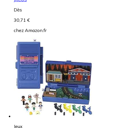
Dès
30,71 €
chez
Amazon.fr
Jeux