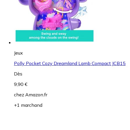
Jeux
Polly Pocket Cozy Dreamland Lamb Compact JCB15
Dès
9,90 €
chez
Amazon.fr
+1 marchand