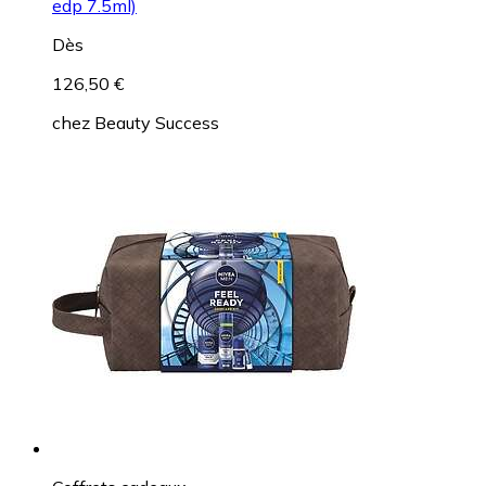
edp 7.5ml)
Dès
126,50 €
chez
Beauty Success