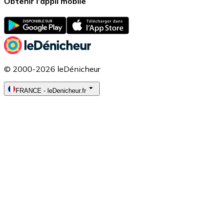
Obtenir l’appli mobile
© 2000-2026 leDénicheur
FRANCE
-
leDenicheur.fr