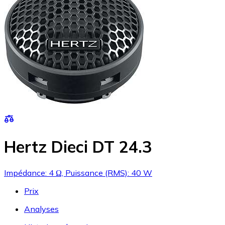
Hertz Dieci DT 24.3
Impédance: 4 Ω, Puissance (RMS): 40 W
Prix
Analyses