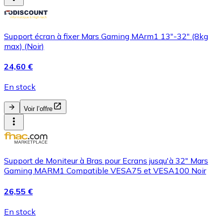
Support écran à fixer Mars Gaming MArm1 13"-32" (8kg
max) (Noir)
24,60 €
En stock
Voir l’offre
Support de Moniteur à Bras pour Ecrans jusqu'à 32" Mars
Gaming MARM1 Compatible VESA75 et VESA100 Noir
26,55 €
En stock