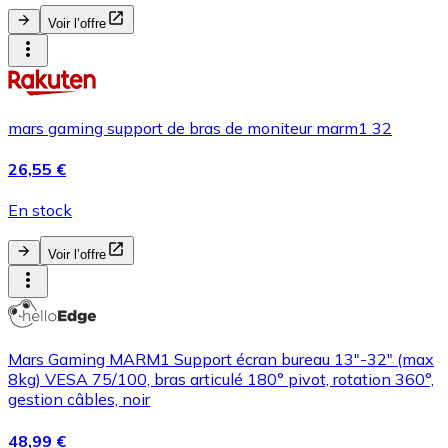
Voir l’offre
mars gaming support de bras de moniteur marm1 32
26,55 €
En stock
Voir l’offre
Mars Gaming MARM1 Support écran bureau 13"-32" (max
8kg) VESA 75/100, bras articulé 180° pivot, rotation 360°,
gestion câbles, noir
48,99 €