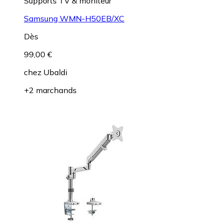
Supports TV & moniteur
Samsung WMN-H50EB/XC
Dès
99,00 €
chez
Ubaldi
+2 marchands