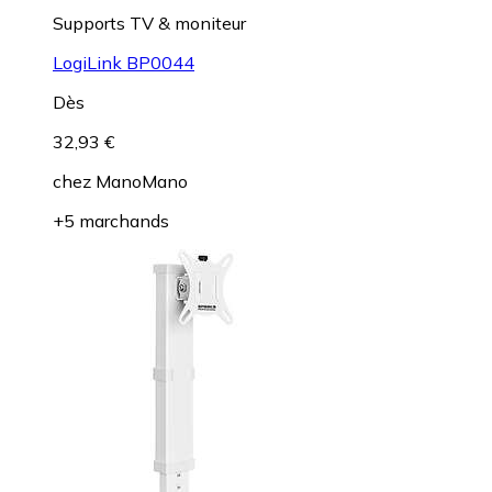
Supports TV & moniteur
LogiLink BP0044
Dès
32,93 €
chez
ManoMano
+5 marchands