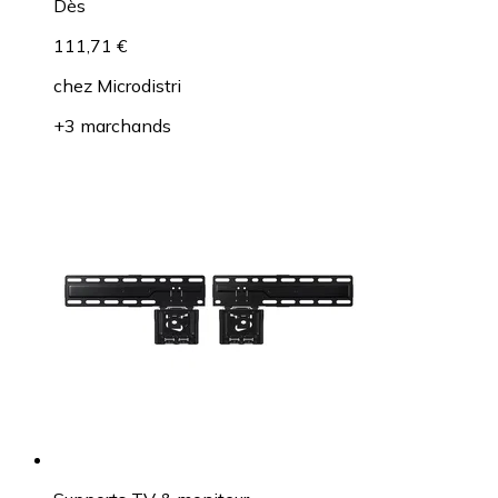
Dès
111,71 €
chez
Microdistri
+3 marchands