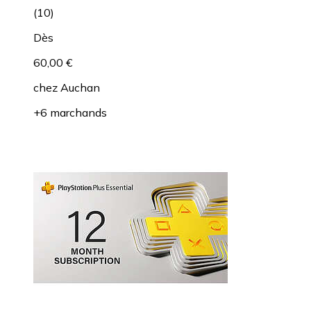
(
10
)
Dès
60,00 €
chez
Auchan
+6 marchands