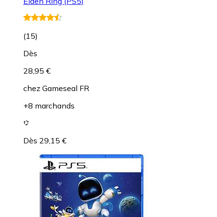
Elden Ring (PS5)
(
15
)
Dès
28,95 €
chez
Gameseal FR
+8 marchands
Dès 29,15 €