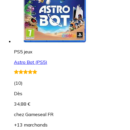
PS5 jeux
Astro Bot (PS5)
(
10
)
Dès
34,88 €
chez
Gameseal FR
+13 marchands