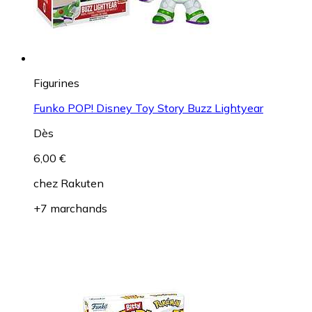
Figurines
Funko POP! Disney Toy Story Buzz Lightyear
Dès
6,00 €
chez
Rakuten
+7 marchands