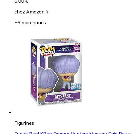
6,00 €
chez
Amazon.fr
+6 marchands
Figurines
Funko Pop! KPop Demon Hunters Mystery Saja Boys