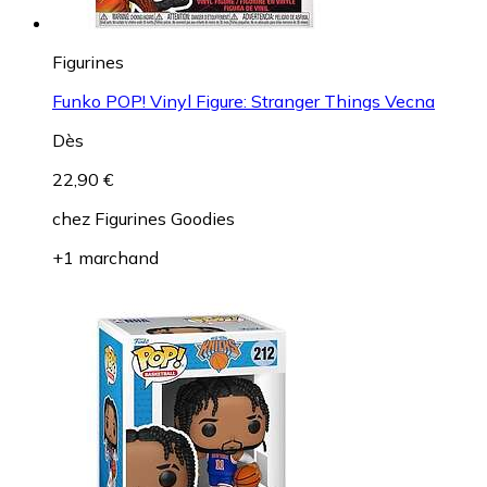
Figurines
Funko POP! Vinyl Figure: Stranger Things Vecna
Dès
22,90 €
chez
Figurines Goodies
+1 marchand