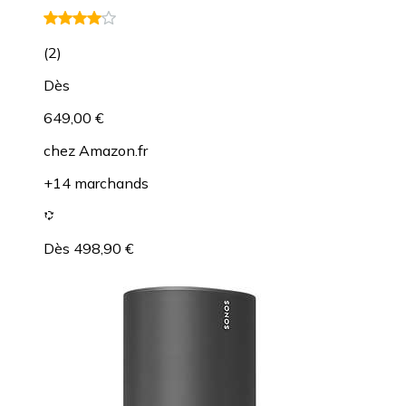
(
2
)
Dès
649,00 €
chez
Amazon.fr
+14 marchands
Dès 498,90 €