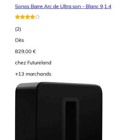
Sonos Barre Arc de Ultra son - Blanc 9,1.4
(
2
)
Dès
829,00 €
chez
Futureland
+13 marchands