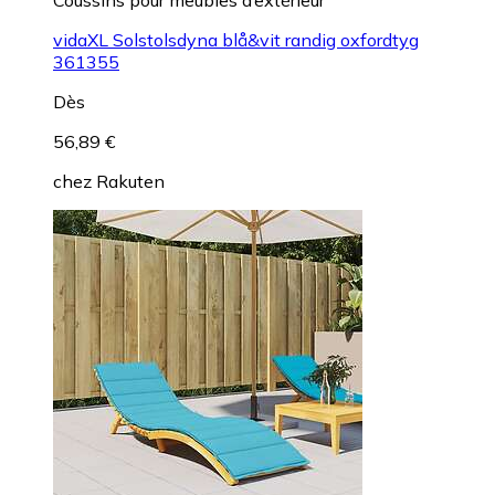
vidaXL Solstolsdyna blå&vit randig oxfordtyg
361355
Dès
56,89 €
chez
Rakuten