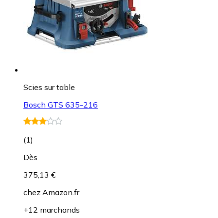
Scies sur table
Bosch GTS 635-216
(
1
)
Dès
375,13 €
chez
Amazon.fr
+12 marchands