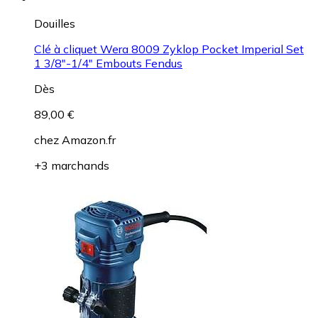
Douilles
Clé à cliquet Wera 8009 Zyklop Pocket Imperial Set
1 3/8"-1/4" Embouts Fendus
Dès
89,00 €
chez
Amazon.fr
+3 marchands