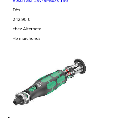
Bosch Gkf 18V-8l-Boxx 136
Dès
242,90 €
chez
Alternate
+5 marchands