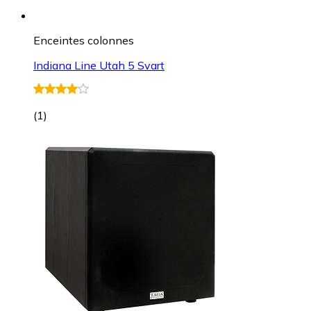
Enceintes colonnes
Indiana Line Utah 5 Svart
(
1
)