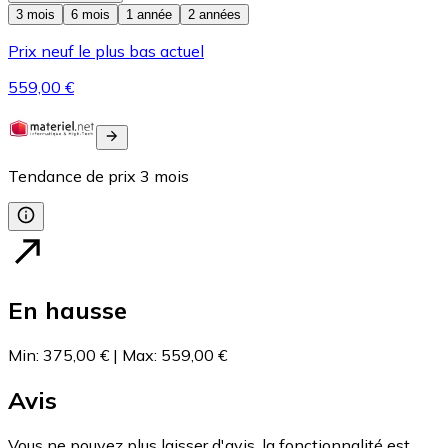
3 mois
6 mois
1 année
2 années
Prix neuf le plus bas actuel
559,00 €
Tendance de prix
3
mois
En hausse
Min
:
375,00 €
|
Max
:
559,00 €
Avis
Vous ne pouvez plus laisser d'avis, la fonctionnalité est