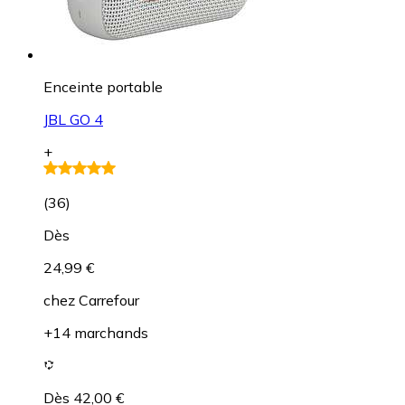
Enceinte portable
JBL GO 4
+
(
36
)
Dès
24,99 €
chez
Carrefour
+14 marchands
Dès 42,00 €