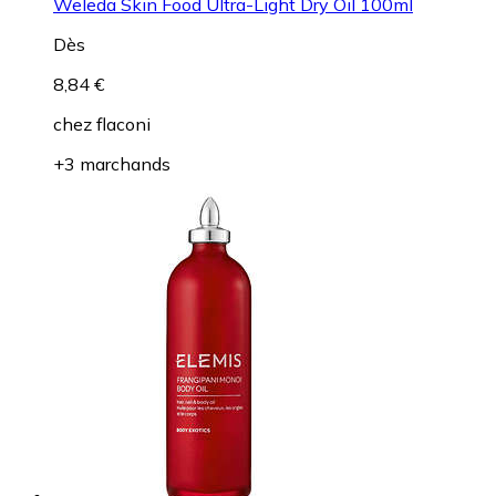
Weleda Skin Food Ultra-Light Dry Oil 100ml
Dès
8,84 €
chez
flaconi
+3 marchands