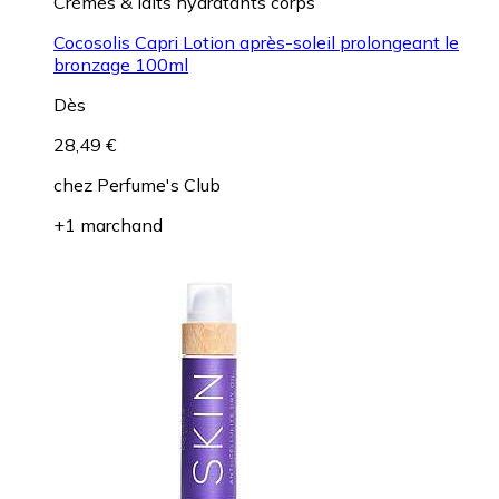
Crèmes & laits hydratants corps
Cocosolis Capri Lotion après-soleil prolongeant le
bronzage 100ml
Dès
28,49 €
chez
Perfume's Club
+1 marchand