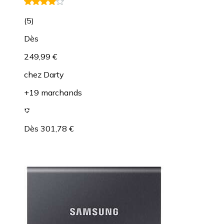
(
5
)
Dès
249,99 €
chez
Darty
+19 marchands
Dès 301,78 €