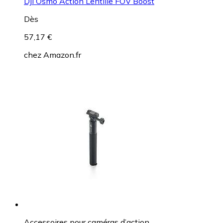
DJI Osmo Action Lentille FOV Boost
Dès
57,17 €
chez
Amazon.fr
Accessoires pour caméras d’action