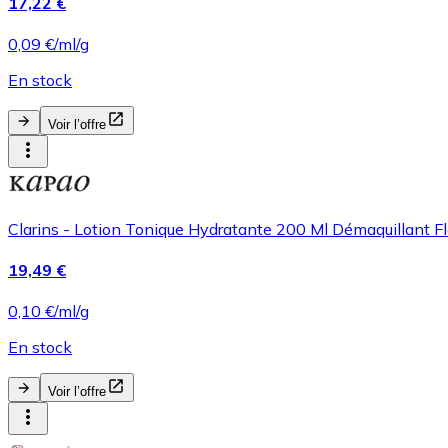
17,22 €
0,09 €/ml/g
En stock
Voir l’offre
Clarins - Lotion Tonique Hydratante 200 Ml Démaquillant Fl
19,49 €
0,10 €/ml/g
En stock
Voir l’offre