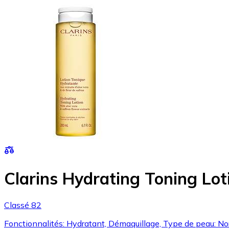
Clarins Hydrating Toning Lo
Classé 82
Fonctionnalités: Hydratant, Démaquillage, Type de peau: No