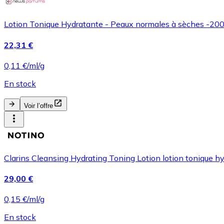
Lotion Tonique Hydratante - Peaux normales à sèches -2
22,31 €
0,11 €/ml/g
En stock
Voir l’offre
Clarins Cleansing Hydrating Toning Lotion lotion tonique 
29,00 €
0,15 €/ml/g
En stock