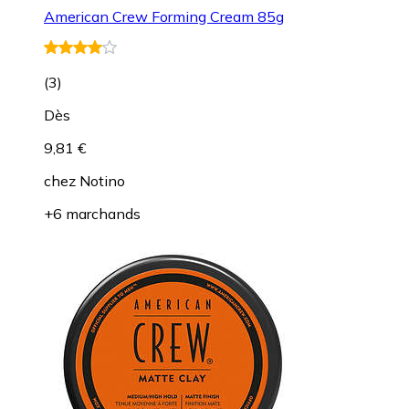
American Crew Forming Cream 85g
(
3
)
Dès
9,81 €
chez
Notino
+6 marchands