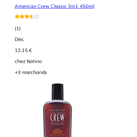
American Crew Classic 3in1 450ml
(
1
)
Dès
12,15 €
chez
Notino
+3 marchands