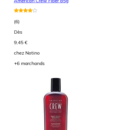
American Crew Fiber 85g
(
6
)
Dès
9,45 €
chez
Notino
+6 marchands