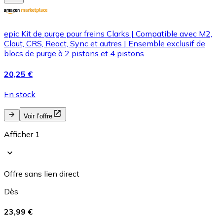
epic Kit de purge pour freins Clarks | Compatible avec M2,
Clout, CRS, React, Sync et autres | Ensemble exclusif de
blocs de purge à 2 pistons et 4 pistons
20,25 €
En stock
Voir l’offre
Afficher 1
Offre sans lien direct
Dès
23,99 €