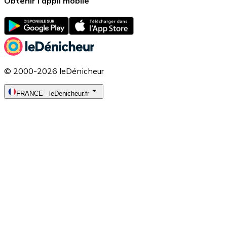
Obtenir l’appli mobile
© 2000-2026 leDénicheur
FRANCE
-
leDenicheur.fr