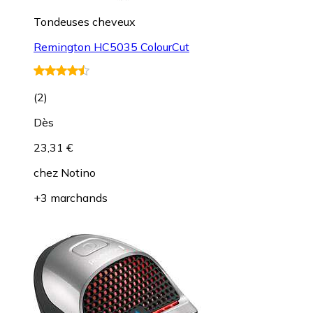
Tondeuses cheveux
Remington HC5035 ColourCut
(
2
)
Dès
23,31 €
chez
Notino
+3 marchands