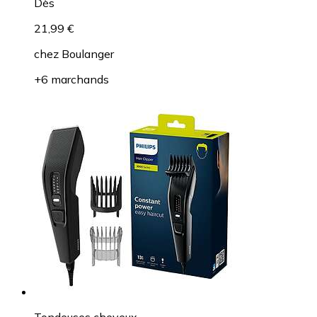
Dès
21,99 €
chez
Boulanger
+6 marchands
Tondeuses cheveux