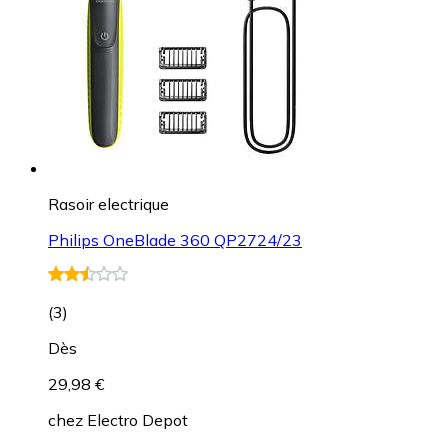
Rasoir electrique
Philips OneBlade 360 QP2724/23
(
3
)
Dès
29,98 €
chez
Electro Depot