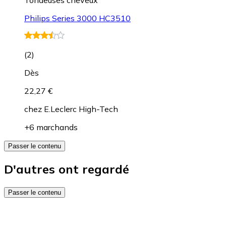
Philips Series 3000 HC3510
(
2
)
Dès
22,27 €
chez
E.Leclerc High-Tech
+6 marchands
Passer le contenu
D'autres ont regardé
Passer le contenu