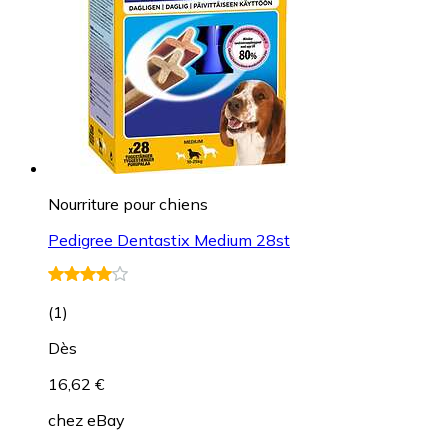
Nourriture pour chiens
Pedigree Dentastix Medium 28st
(
1
)
Dès
16,62 €
chez
eBay