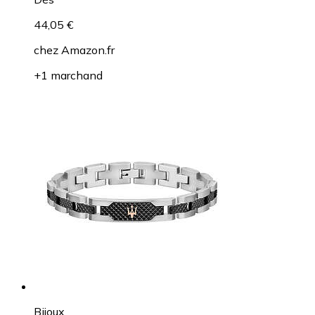
44,05 €
chez
Amazon.fr
+1 marchand
Bijoux