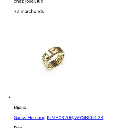
chez
JouéClub
+2 marchands
Bijoux
Guess Herr ring JUMR03206JWYGBK64 24
Dès