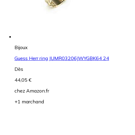
Bijoux
Guess Herr ring JUMR03206JWYGBK64 24
Dès
44,05 €
chez
Amazon.fr
+1 marchand