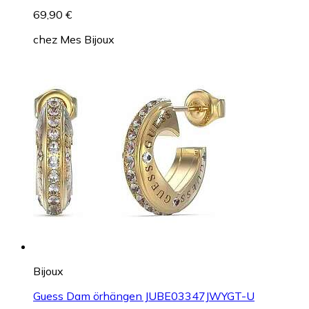
69,90 €
chez
Mes Bijoux
Bijoux
Guess Dam örhängen JUBE03347JWYGT-U