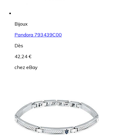
Bijoux
Pandora 793439C00
Dès
42,24 €
chez
eBay