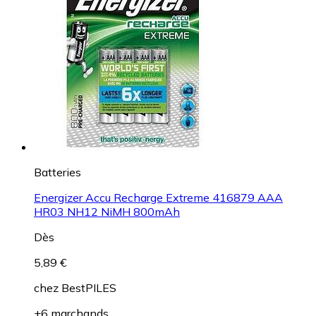
Batteries
Energizer Accu Recharge Extreme 416879 AAA
HR03 NH12 NiMH 800mAh
Dès
5,89 €
chez
BestPILES
+6 marchands