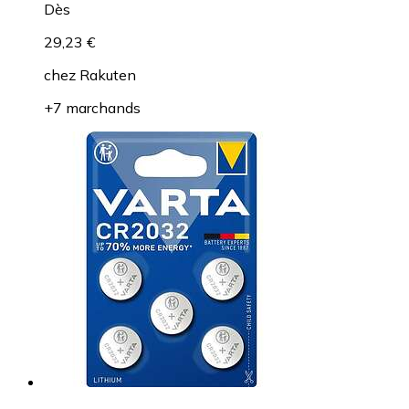
Dès
29,23 €
chez
Rakuten
+7 marchands