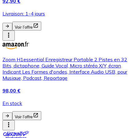
92,90 €
Livraison: 1-4 jours
Voir l’offre
Zoom H1essential Enregistreur Portable 2 Pistes en 32
Bits, dictaphone, Guide Vocal, Micro stéréo X/Y, écran
Indicant Les Formes d'ondes, Interface Audio USB, pour
Musique, Podcast, Reportage
98,00 €
En stock
Voir l’offre