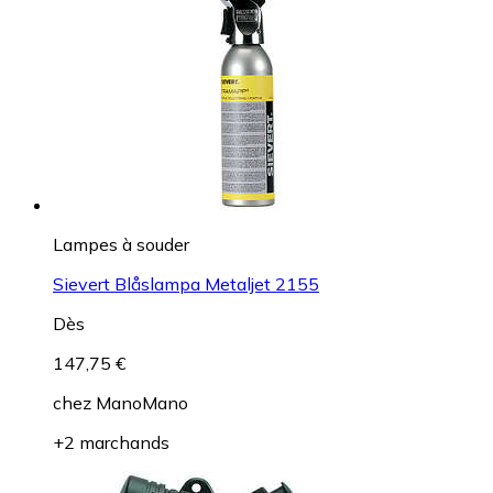
Lampes à souder
Sievert Blåslampa Metaljet 2155
Dès
147,75 €
chez
ManoMano
+2 marchands