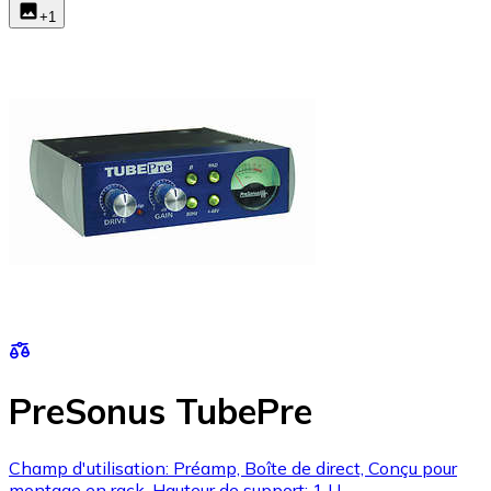
+
1
PreSonus TubePre
Champ d'utilisation: Préamp, Boîte de direct, Conçu pour
montage en rack, Hauteur de support: 1 U