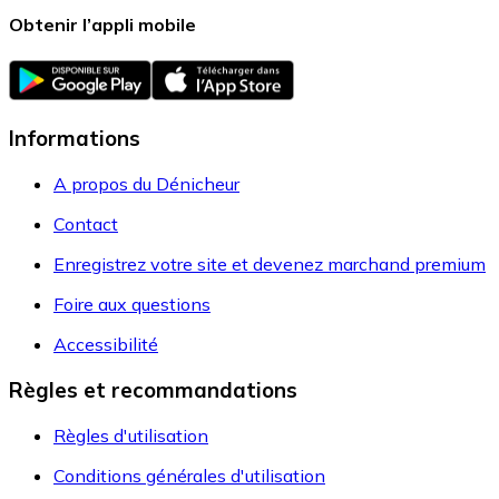
chez
Amazon.fr Marketplace
Bâtons de ski
Vola Gs Alu Poles
Passer le contenu
Faites-nous part de vos commentaires