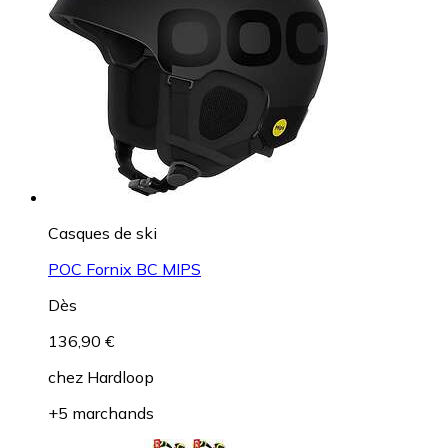
Bâtons de ski
Rossignol Hero GS-SG
Dès
50,31 €
chez
Ekosport