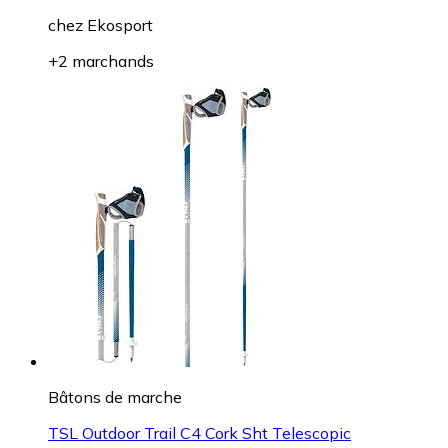
Sacs à dos
Rossignol Hero Athletes Bag
Dès
85,41 €
chez
Ekosport
+2 marchands