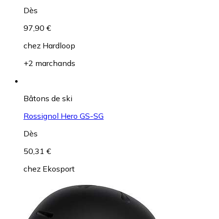
Bâtons de marche
TSL Outdoor Trail C4 Cork Sht Telescopic
Dès
97,90 €
chez
Hardloop
+2 marchands