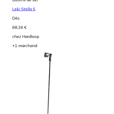
Leki Stella S
Dès
68,26 €
chez
Hardloop
+1 marchand