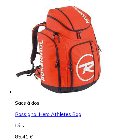
Bâtons de ski
Leki Racing Kids
Dès
23,95 €
chez
Amazon.fr Marketplace