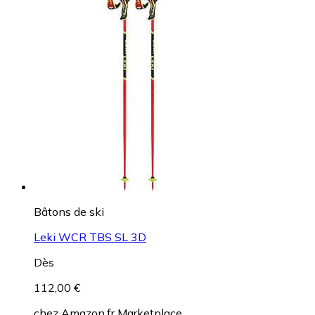
Casques de ski
POC Fornix BC MIPS
Dès
136,90 €
chez
Hardloop
+5 marchands