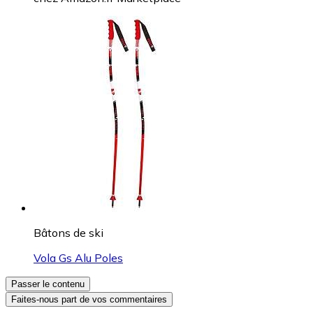
Bâtons de ski
Leki WCR TBS SL 3D
Dès
112,00 €