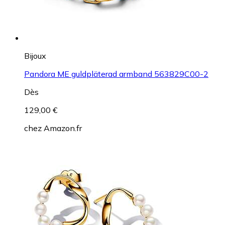
Bijoux
Pandora ME guldpläterad armband 563829C00-2
Dès
129,00 €
chez
Amazon.fr