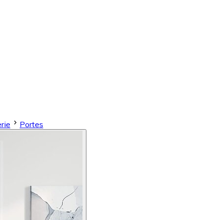
rie
Portes