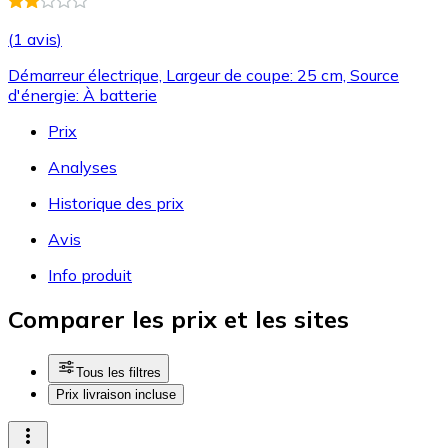
(
1 avis
)
Démarreur électrique, Largeur de coupe: 25 cm, Source
d'énergie: À batterie
Prix
Analyses
Historique des prix
Avis
Info produit
Comparer les prix et les sites
Tous les filtres
Prix livraison incluse