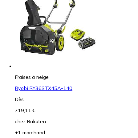
Fraises à neige
Ryobi RY36STX45A-140
Dès
719,11 €
chez
Rakuten
+1 marchand