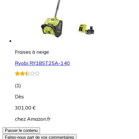
Fraises à neige
Ryobi RY18ST25A-140
(
1
)
Dès
301,00 €
chez
Amazon.fr
Passer le contenu
Faites-nous part de vos commentaires