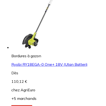
Bordures à gazon
Ryobi RY18EGA-0 One+ 18V (Utan Batteri)
Dès
110,12 €
chez
AgriEuro
+5 marchands