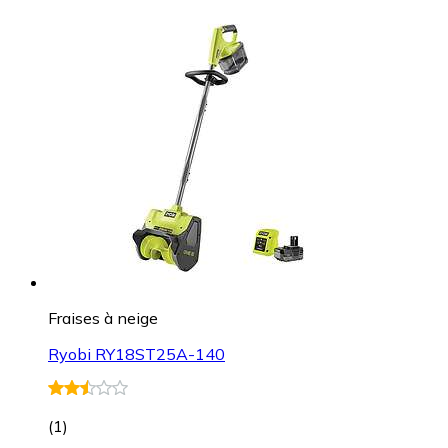
Fraises à neige
Ryobi RY18ST25A-140
(
1
)